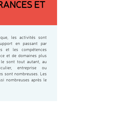
RANCES ET
ue, les activités sont
upport en passant par
tés et les compétences
nce et de domaines plus
) le sont tout autant, au
iculier, entreprise ou
ntes sont nombreuses. Les
ussi nombreuses après le