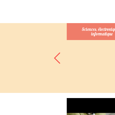
Commerce et gestion
Sciences, électroniq
informatique