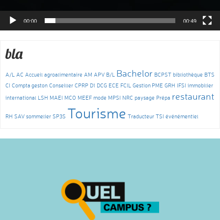
00:00
00:49
bla
Bachelor
A/L
AC
Accueil
agroalimentaire
AM
APV
B/L
BCPST
bibliothèque
BTS
CI
Compta geston
Conseiller
CPRP
D1
DCG
ECE
FCIL
Gestion PME
GRH
IFSI
immobilier
restaurant
international
LSH
MAEI
MCO
MEEF
mode
MPSI
NRC
paysage
Prépa
Tourisme
RH
SAV
sommelier
SP3S
Traducteur
TSI
événémentiel