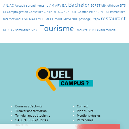
Bachelor
A/L
AC
Accueil
agroalimentaire
AM
APV
B/L
BCPST
bibliothèque
BTS
CI
Compta geston
Conseiller
CPRP
D1
DCG
ECE
FCIL
Gestion PME
GRH
IFSI
immobilier
restaurant
international
LSH
MAEI
MCO
MEEF
mode
MPSI
NRC
paysage
Prépa
Tourisme
RH
SAV
sommelier
SP3S
Traducteur
TSI
événémentiel
Domaines d’activité
Contact
Trouver une formation
Plan du Site
Témoignages d’étudiants
Mentions légales
SALON CPGE et Portes
Partenaires
ouvertes