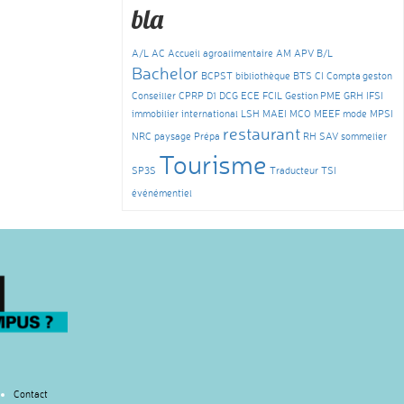
bla
A/L
AC
Accueil
agroalimentaire
AM
APV
B/L
Bachelor
BCPST
bibliothèque
BTS
CI
Compta geston
Conseiller
CPRP
D1
DCG
ECE
FCIL
Gestion PME
GRH
IFSI
immobilier
international
LSH
MAEI
MCO
MEEF
mode
MPSI
restaurant
NRC
paysage
Prépa
RH
SAV
sommelier
Tourisme
SP3S
Traducteur
TSI
événémentiel
Contact