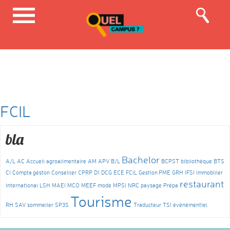
FCIL
bla
Bachelor
A/L
AC
Accueil
agroalimentaire
AM
APV
B/L
BCPST
bibliothèque
BTS
CI
Compta geston
Conseiller
CPRP
D1
DCG
ECE
FCIL
Gestion PME
GRH
IFSI
immobilier
restaurant
international
LSH
MAEI
MCO
MEEF
mode
MPSI
NRC
paysage
Prépa
Tourisme
RH
SAV
sommelier
SP3S
Traducteur
TSI
événémentiel