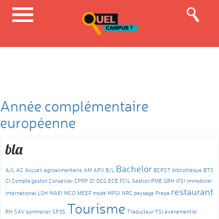
Année complémentaire
européenne
bla
Bachelor
A/L
AC
Accueil
agroalimentaire
AM
APV
B/L
BCPST
bibliothèque
BTS
CI
Compta geston
Conseiller
CPRP
D1
DCG
ECE
FCIL
Gestion PME
GRH
IFSI
immobilier
restaurant
international
LSH
MAEI
MCO
MEEF
mode
MPSI
NRC
paysage
Prépa
Tourisme
RH
SAV
sommelier
SP3S
Traducteur
TSI
événémentiel