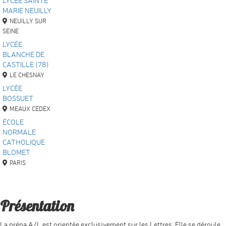
LYCÉE SAINTE
MARIE NEUILLY
NEUILLY SUR
SEINE
LYCÉE
BLANCHE DE
CASTILLE (78)
LE CHESNAY
LYCÉE
BOSSUET
MEAUX CEDEX
ÉCOLE
NORMALE
CATHOLIQUE
BLOMET
PARIS
Présentation
La prépa A/L est orientée exclusivement sur les Lettres. Elle se déroule