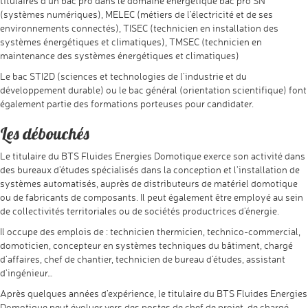
titulaires d’un bac pro dans le domaine énergétique bac pro SN
(systèmes numériques), MELEC (métiers de l’électricité et de ses
environnements connectés), TISEC (technicien en installation des
systèmes énergétiques et climatiques), TMSEC (technicien en
maintenance des systèmes énergétiques et climatiques)
Le bac STI2D (sciences et technologies de l’industrie et du
développement durable) ou le bac général (orientation scientifique) font
également partie des formations porteuses pour candidater.
Les débouchés
Le titulaire du BTS Fluides Energies Domotique exerce son activité dans
des bureaux d’études spécialisés dans la conception et l’installation de
systèmes automatisés, auprès de distributeurs de matériel domotique
ou de fabricants de composants. Il peut également être employé au sein
de collectivités territoriales ou de sociétés productrices d’énergie.
Il occupe des emplois de : technicien thermicien, technico-commercial,
domoticien, concepteur en systèmes techniques du bâtiment, chargé
d’affaires, chef de chantier, technicien de bureau d’études, assistant
d’ingénieur…
Après quelques années d’expérience, le titulaire du BTS Fluides Energies
Domotique peut évoluer vers des postes de chef de projet, de chargé