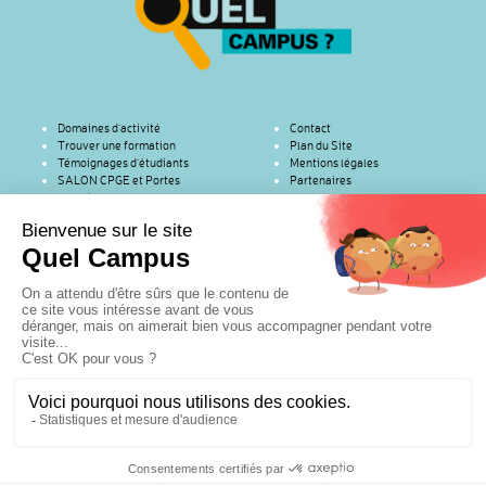
Domaines d’activité
Contact
Trouver une formation
Plan du Site
Témoignages d’étudiants
Mentions légales
SALON CPGE et Portes
Partenaires
ouvertes
Copyright © 2016 | RenaSup Ile-de-France | (Organisme de l'Enseignement
Catholique pour l'Enseignement Supérieur) | 76 rue des Saints-Pères – Paris
75007 | Tel : 01 45 49 61 19