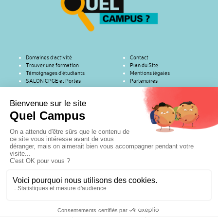
Domaines d’activité
Contact
Trouver une formation
Plan du Site
Témoignages d’étudiants
Mentions légales
SALON CPGE et Portes
Partenaires
ouvertes
Copyright © 2016 | RenaSup Ile-de-France | (Organisme de l'Enseignement
Catholique pour l'Enseignement Supérieur) | 76 rue des Saints-Pères – Paris
75007 | Tel : 01 45 49 61 19