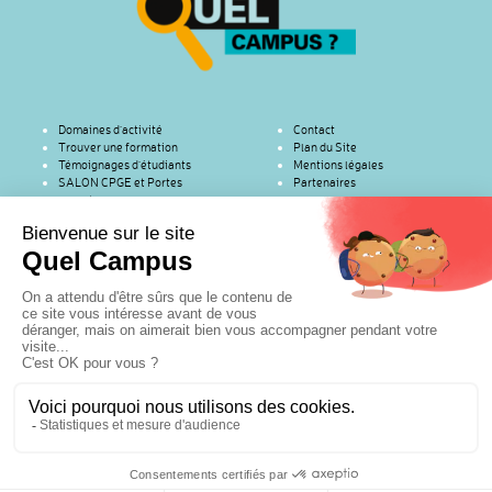
Domaines d’activité
Contact
Trouver une formation
Plan du Site
Témoignages d’étudiants
Mentions légales
SALON CPGE et Portes
Partenaires
ouvertes
Copyright © 2016 | RenaSup Ile-de-France | (Organisme de l'Enseignement
Catholique pour l'Enseignement Supérieur) | 76 rue des Saints-Pères – Paris
75007 | Tel : 01 45 49 61 19