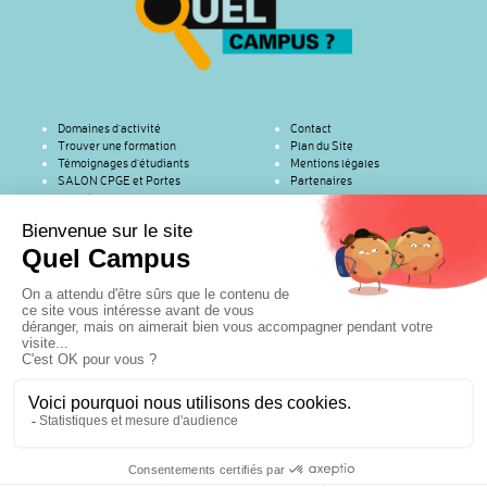
Domaines d’activité
Contact
Trouver une formation
Plan du Site
Témoignages d’étudiants
Mentions légales
SALON CPGE et Portes
Partenaires
ouvertes
Copyright © 2016 | RenaSup Ile-de-France | (Organisme de l'Enseignement
Catholique pour l'Enseignement Supérieur) | 76 rue des Saints-Pères – Paris
75007 | Tel : 01 45 49 61 19